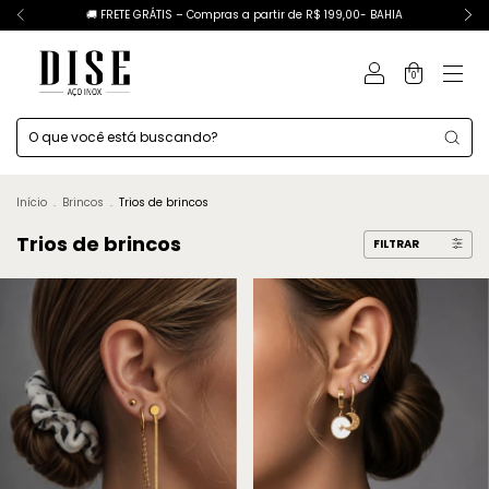
🚚 FRETE GRÁTIS – Compras a partir de R$ 199,00- BAHIA
0
Início
.
Brincos
.
Trios de brincos
Trios de brincos
FILTRAR