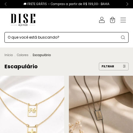
🚚 FRETE GRÁTIS – Compras a partir de R$ 199,00- BAHIA
0
Início
.
Colares
.
Escapulário
Escapulário
FILTRAR